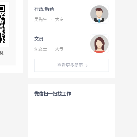
行政/后勤
吴先生
·
大专
文员
沈女士
·
大专
息
查看更多简历
微信扫一扫找工作