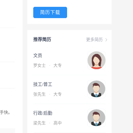
简历下载
推荐简历
更多简历
文员
罗女士
·
大专
技工/普工
张先生
·
大专
手快。
行政/后勤
梁先生
·
高中